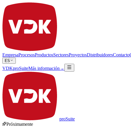
Empresa
Procesos
Productos
Sectores
Proyectos
Distribuidores
Contacto
ES
VDKproSuite
Más información
→
pro
Suite
Próximamente