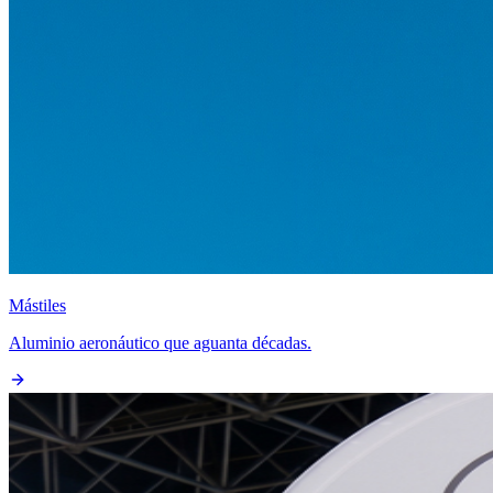
Mástiles
Aluminio aeronáutico que aguanta décadas.