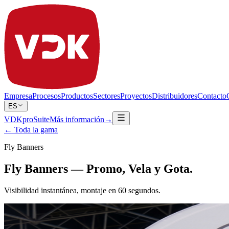
Empresa
Procesos
Productos
Sectores
Proyectos
Distribuidores
Contacto
ES
VDKproSuite
Más información
→
← Toda la gama
Fly Banners
Fly Banners — Promo, Vela y Gota.
Visibilidad instantánea, montaje en 60 segundos.