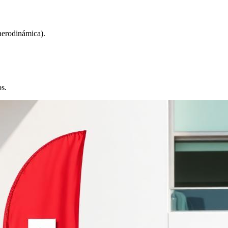
(aerodinámica).
os.