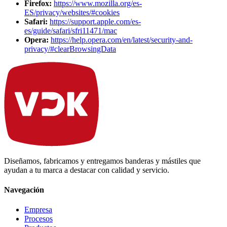
Firefox
:
https://www.mozilla.org/es-
ES/privacy/websites/#cookies
Safari
:
https://support.apple.com/es-
es/guide/safari/sfri11471/mac
Opera
:
https://help.opera.com/en/latest/security-and-
privacy/#clearBrowsingData
Diseñamos, fabricamos y entregamos banderas y mástiles que
ayudan a tu marca a destacar con calidad y servicio.
Navegación
Empresa
Procesos