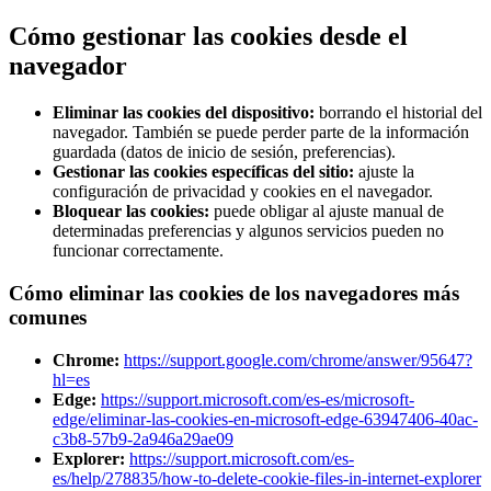
Cómo gestionar las cookies desde el
navegador
Eliminar las cookies del dispositivo:
borrando el historial del
navegador. También se puede perder parte de la información
guardada (datos de inicio de sesión, preferencias).
Gestionar las cookies específicas del sitio:
ajuste la
configuración de privacidad y cookies en el navegador.
Bloquear las cookies:
puede obligar al ajuste manual de
determinadas preferencias y algunos servicios pueden no
funcionar correctamente.
Cómo eliminar las cookies de los navegadores más
comunes
Chrome
:
https://support.google.com/chrome/answer/95647?
hl=es
Edge
:
https://support.microsoft.com/es-es/microsoft-
edge/eliminar-las-cookies-en-microsoft-edge-63947406-40ac-
c3b8-57b9-2a946a29ae09
Explorer
:
https://support.microsoft.com/es-
es/help/278835/how-to-delete-cookie-files-in-internet-explorer