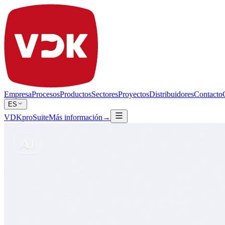
Empresa
Procesos
Productos
Sectores
Proyectos
Distribuidores
Contacto
ES
VDKproSuite
Más información
→