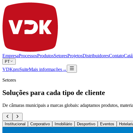
Empresa
Processos
Produtos
Setores
Projetos
Distribuidores
Contato
Catá
PT
VDKproSuite
Mais informações
→
Setores
Soluções para cada tipo de cliente
De câmaras municipais a marcas globais: adaptamos produtos, materiais
Institucional
Corporativo
Imobiliário
Desportivo
Eventos
Hotelari