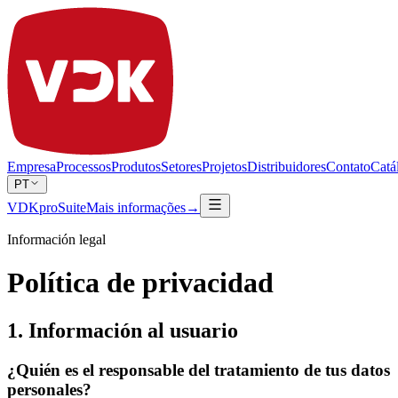
Empresa
Processos
Produtos
Setores
Projetos
Distribuidores
Contato
Catá
PT
VDKproSuite
Mais informações
→
Información legal
Política de privacidad
1. Información al usuario
¿Quién es el responsable del tratamiento de tus datos
personales?