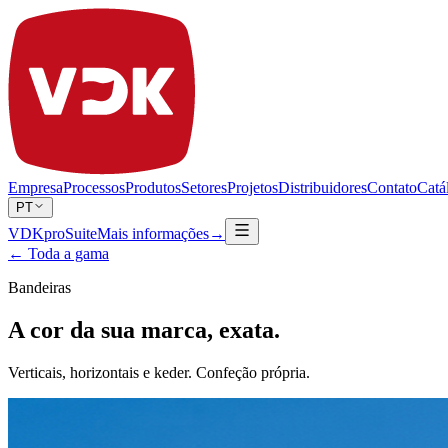
Empresa
Processos
Produtos
Setores
Projetos
Distribuidores
Contato
Catá
PT
VDKproSuite
Mais informações
→
← Toda a gama
Bandeiras
A cor da sua marca, exata.
Verticais, horizontais e keder. Confeção própria.