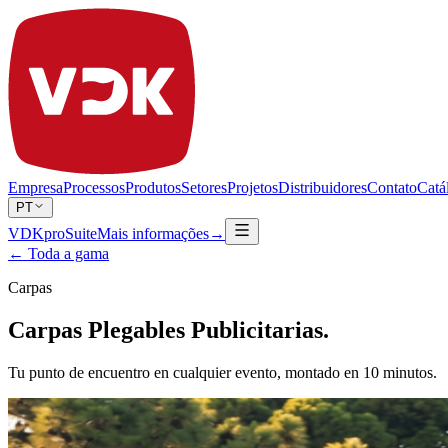
Empresa
Processos
Produtos
Setores
Projetos
Distribuidores
Contato
Catá
PT
VDKproSuite
Mais informações
→
← Toda a gama
Carpas
Carpas Plegables Publicitarias.
Tu punto de encuentro en cualquier evento, montado en 10 minutos.