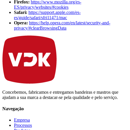
Firefox
:
https://www.mozilla.org/es-
ES/privacy/websites/#cookies
Safari
:
https://support.apple.com/es-
es/guide/safari/sfri11471/mac
Opera
:
https://help.opera.com/en/latest/security-and-
privacy/#clearBrowsingData
Concebemos, fabricamos e entregamos bandeiras e mastros que
ajudam a sua marca a destacar-se pela qualidade e pelo serviço.
Navegação
Empresa
Processos