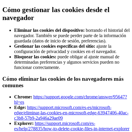
Cómo gestionar las cookies desde el
navegador
Eliminar las cookies del dispositivo:
borrando el historial del
navegador. También se puede perder parte de la información
guardada (datos de inicio de sesión, preferencias).
Gestionar las cookies específicas del sitio:
ajuste la
configuración de privacidad y cookies en el navegador.
Bloquear las cookies:
puede obligar al ajuste manual de
determinadas preferencias y algunos servicios pueden no
funcionar correctamente.
Cómo eliminar las cookies de los navegadores más
comunes
Chrome
:
https://support.google.com/chrome/answer/95647?
hl=es
Edge
:
https://support.microsoft.com/es-es/microsoft-
edge/eliminar-las-cookies-en-microsoft-edge-63947406-40ac-
c3b8-57b9-2a946a29ae09
Explorer
:
https://support.microsoft.com/es-
es/help/278835/how-to-delete-cookie-files-in-internet-explorer