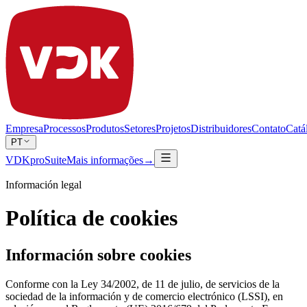
Empresa
Processos
Produtos
Setores
Projetos
Distribuidores
Contato
Catá
PT
VDKproSuite
Mais informações
→
Información legal
Política de cookies
Información sobre cookies
Conforme con la Ley 34/2002, de 11 de julio, de servicios de la
sociedad de la información y de comercio electrónico (LSSI), en