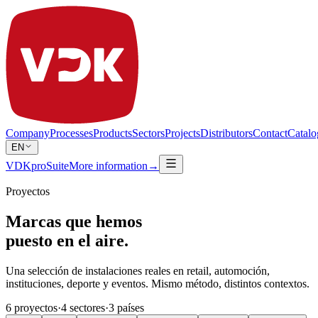
Company
Processes
Products
Sectors
Projects
Distributors
Contact
Catalo
EN
VDKproSuite
More information
→
Proyectos
Marcas que hemos
puesto en el aire.
Una selección de instalaciones reales en retail, automoción,
instituciones, deporte y eventos. Mismo método, distintos contextos.
6
proyectos
·
4
sectores
·
3
países