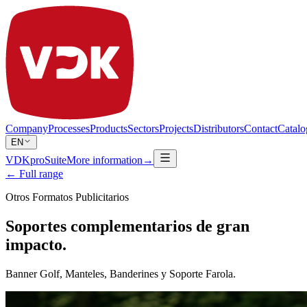
Company
Processes
Products
Sectors
Projects
Distributors
Contact
Catalo
EN
VDKproSuite
More information
→
← Full range
Otros Formatos Publicitarios
Soportes complementarios de gran
impacto.
Banner Golf, Manteles, Banderines y Soporte Farola.