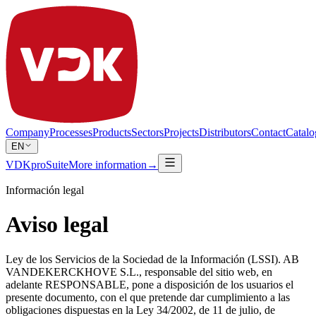
Company
Processes
Products
Sectors
Projects
Distributors
Contact
Catalo
EN
VDKproSuite
More information
→
Información legal
Aviso legal
Ley de los Servicios de la Sociedad de la Información (LSSI). AB
VANDEKERCKHOVE S.L., responsable del sitio web, en
adelante RESPONSABLE, pone a disposición de los usuarios el
presente documento, con el que pretende dar cumplimiento a las
obligaciones dispuestas en la Ley 34/2002, de 11 de julio, de