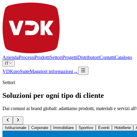
Azienda
Processi
Prodotti
Settori
Progetti
Distributori
Contatti
Catalogo
IT
VDKproSuite
Maggiori informazioni
→
Settori
Soluzioni per ogni tipo di cliente
Dai comuni ai brand globali: adattiamo prodotti, materiali e servizi all'
Istituzionale
Corporate
Immobiliare
Sportivo
Eventi
Hotellerie