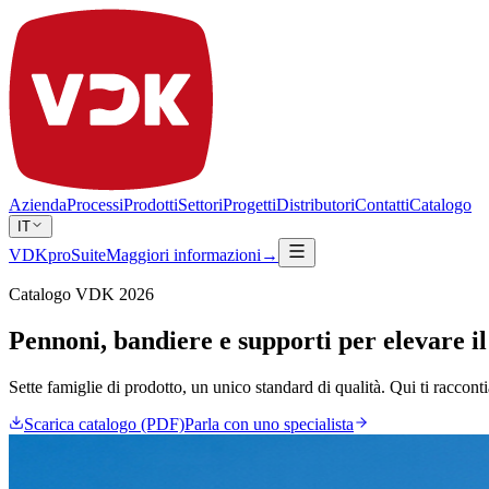
Azienda
Processi
Prodotti
Settori
Progetti
Distributori
Contatti
Catalogo
IT
VDKproSuite
Maggiori informazioni
→
Catalogo VDK 2026
Pennoni, bandiere e supporti per elevare i
Sette famiglie di prodotto, un unico standard di qualità. Qui ti raccont
Scarica catalogo (PDF)
Parla con uno specialista