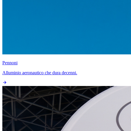
Pennoni
Alluminio aeronautico che dura decenni.