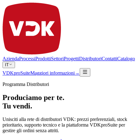
Azienda
Processi
Prodotti
Settori
Progetti
Distributori
Contatti
Catalogo
IT
VDKproSuite
Maggiori informazioni
→
Programma Distributori
Produciamo per te.
Tu vendi.
Unisciti alla rete di distributori VDK: prezzi preferenziali, stock
prioritario, supporto tecnico e la piattaforma VDKproSuite per
gestire gli ordini senza attriti.