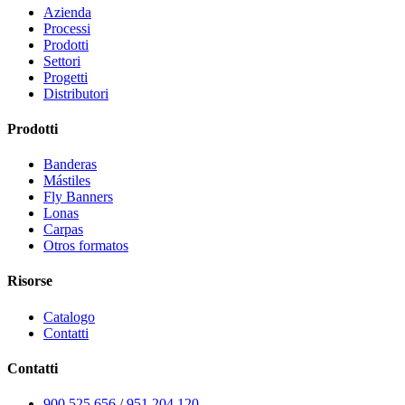
Azienda
Processi
Prodotti
Settori
Progetti
Distributori
Prodotti
Banderas
Mástiles
Fly Banners
Lonas
Carpas
Otros formatos
Risorse
Catalogo
Contatti
Contatti
900 525 656
/
951 204 120