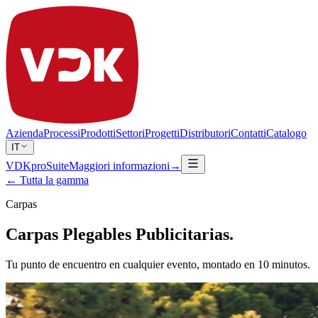
Azienda
Processi
Prodotti
Settori
Progetti
Distributori
Contatti
Catalogo
IT
VDKproSuite
Maggiori informazioni
→
← Tutta la gamma
Carpas
Carpas Plegables Publicitarias.
Tu punto de encuentro en cualquier evento, montado en 10 minutos.