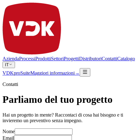
Azienda
Processi
Prodotti
Settori
Progetti
Distributori
Contatti
Catalogo
IT
VDKproSuite
Maggiori informazioni
→
Contatti
Parliamo del tuo progetto
Hai un progetto in mente? Raccontaci di cosa hai bisogno e ti
invieremo un preventivo senza impegno.
Nome
Email