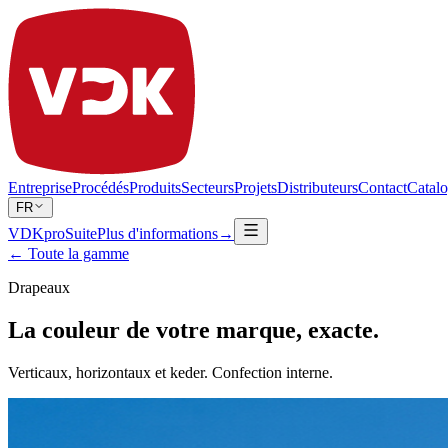
Entreprise
Procédés
Produits
Secteurs
Projets
Distributeurs
Contact
Catal
FR
VDKproSuite
Plus d'informations
→
← Toute la gamme
Drapeaux
La couleur de votre marque, exacte.
Verticaux, horizontaux et keder. Confection interne.