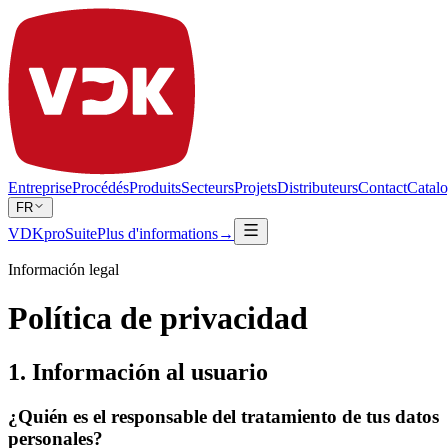
Entreprise
Procédés
Produits
Secteurs
Projets
Distributeurs
Contact
Catal
FR
VDKproSuite
Plus d'informations
→
Información legal
Política de privacidad
1. Información al usuario
¿Quién es el responsable del tratamiento de tus datos
personales?