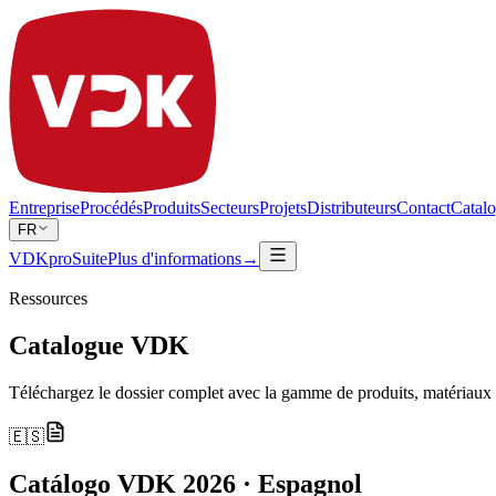
Entreprise
Procédés
Produits
Secteurs
Projets
Distributeurs
Contact
Catal
FR
VDKproSuite
Plus d'informations
→
Ressources
Catalogue VDK
Téléchargez le dossier complet avec la gamme de produits, matériaux et
🇪🇸
Catálogo VDK 2026 · Espagnol