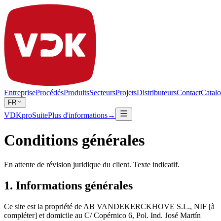
Entreprise
Procédés
Produits
Secteurs
Projets
Distributeurs
Contact
Catal
FR
VDKproSuite
Plus d'informations
→
Conditions générales
En attente de révision juridique du client. Texte indicatif.
1. Informations générales
Ce site est la propriété de AB VANDEKERCKHOVE S.L., NIF [à
compléter] et domicile au C/ Copérnico 6, Pol. Ind. José Martín